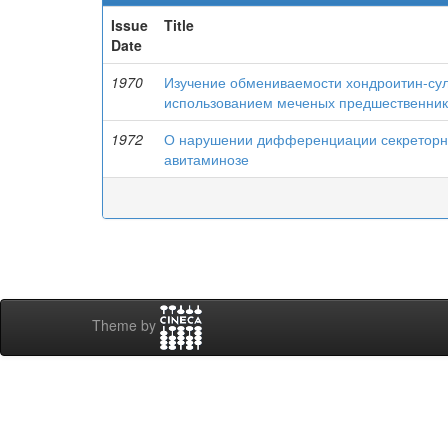
Issue
Title
Date
1970
Изучение обмениваемости хондроитин-су
использованием меченых предшественник
1972
О нарушении дифференциации секреторных
авитаминозе
Theme by