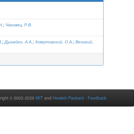
Н.
;
Чаговец, Р.В.
В.
;
Душейко, А.А.
;
Хомутовский, О.А.
;
Великий,
right © 2002-2026
MIT
and
Hewlett-Packard
-
Feedback