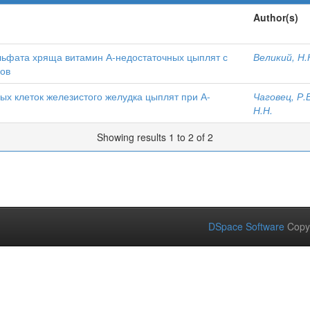
Author(s)
льфата хряща витамин А-недостаточных цыплят с
Великий, Н.
ов
 клеток железистого желудка цыплят при А-
Чаговец, Р.
Н.Н.
Showing results 1 to 2 of 2
DSpace Software
Copy