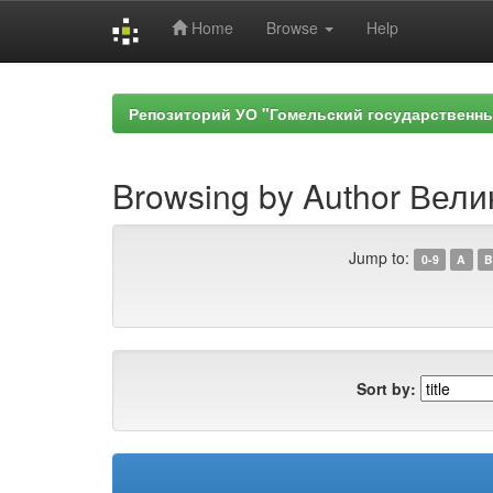
Home
Browse
Help
Skip
navigation
Репозиторий УО "Гомельский государственн
Browsing by Author Вели
Jump to:
0-9
A
B
Sort by: