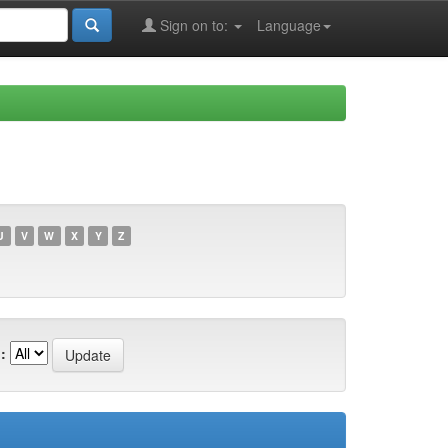
Sign on to:
Language
U
V
W
X
Y
Z
: