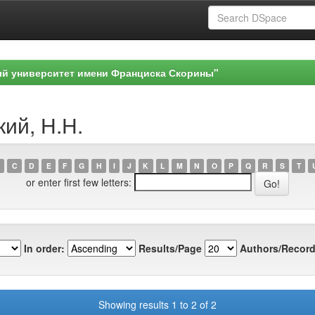
ый университет имени Франциска Скорины"
кий, Н.Н.
C
D
E
F
G
H
I
J
K
L
M
N
O
P
Q
R
S
T
or enter first few letters:
In order:
Results/Page
Authors/Record
Showing results 1 to 2 of 2