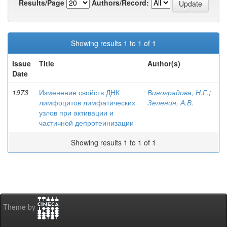
Results/Page
Authors/Record:
Showing results 1 to 1 of 1
Issue
Title
Author(s)
Date
1973
Изменение свойств ДНК
Виноградова, Н.Г.
;
лимфоцитов лимфатических
Зеленин, А.В.
узлов при активации и
частичной депротеинизации
Showing results 1 to 1 of 1
Theme by