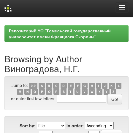
Skip
navigation
Репозиторий УО "Гомельский государственный
университет имени Франциска Скорины"
Browsing by Author
Виноградова, Н.Г.
Jump to:
0-9
A
B
C
D
E
F
G
H
I
J
K
L
M
N
O
P
Q
R
S
T
U
V
W
X
Y
Z
or enter first few letters:
Sort by:
In order: