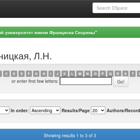
ый университет имени Франциска Скорины"
ницкая, Л.Н.
C
D
E
F
G
H
I
J
K
L
M
N
O
P
Q
R
S
T
or enter first few letters:
In order:
Results/Page
Authors/Record
Showing results 1 to 3 of 3