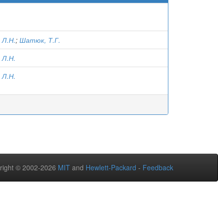
 Л.Н.
;
Шатюк, Т.Г.
 Л.Н.
 Л.Н.
right © 2002-2026
MIT
and
Hewlett-Packard
-
Feedback