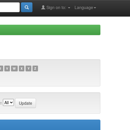
Sign on to:
Language
U
V
W
X
Y
Z
: