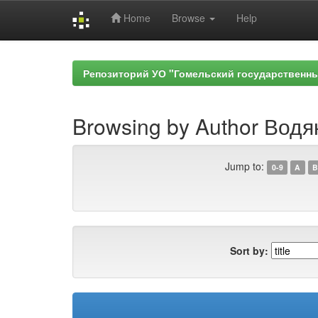
Home
Browse
Help
Skip
navigation
Репозиторий УО "Гомельский государственн
Browsing by Author Водя
Jump to:
0-9
A
B
Sort by: