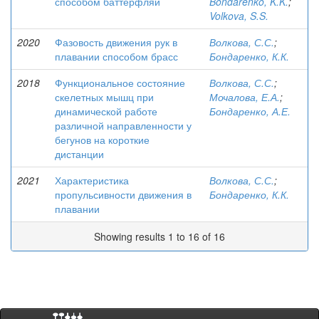
способом баттерфляй
Bondarenko, K.K.
;
Volkova, S.S.
2020
Фазовость движения рук в
Волкова, С.С.
;
плавании способом брасс
Бондаренко, К.К.
2018
Функциональное состояние
Волкова, С.С.
;
скелетных мышц при
Мочалова, Е.А.
;
динамической работе
Бондаренко, А.Е.
различной направленности у
бегунов на короткие
дистанции
2021
Характеристика
Волкова, С.С.
;
пропульсивности движения в
Бондаренко, К.К.
плавании
Showing results 1 to 16 of 16