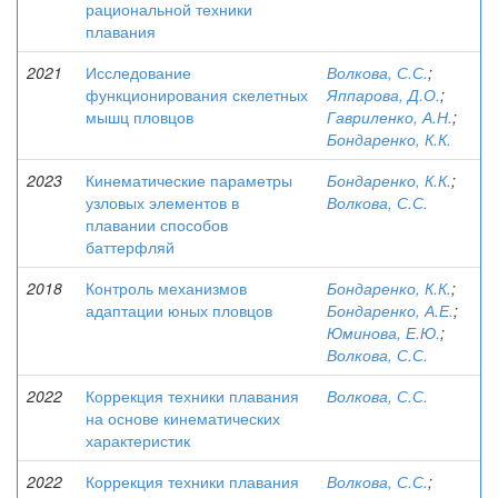
рациональной техники
плавания
2021
Исследование
Волкова, С.С.
;
функционирования скелетных
Яппарова, Д.О.
;
мышц пловцов
Гавриленко, А.Н.
;
Бондаренко, К.К.
2023
Кинематические параметры
Бондаренко, К.К.
;
узловых элементов в
Волкова, С.С.
плавании способов
баттерфляй
2018
Контроль механизмов
Бондаренко, К.К.
;
адаптации юных пловцов
Бондаренко, А.Е.
;
Юминова, Е.Ю.
;
Волкова, С.С.
2022
Коррекция техники плавания
Волкова, С.С.
на основе кинематических
характеристик
2022
Коррекция техники плавания
Волкова, С.С.
;