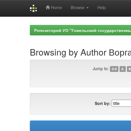
Home
Browse
Help
Skip
navigation
Репозиторий УО "Гомельский государственн
Browsing by Author Ворг
Jump to:
0-9
A
B
Sort by: