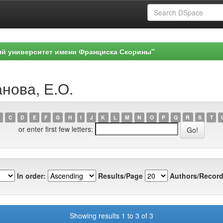
ый университет имени Франциска Скорины"
анова, Е.О.
C
D
E
F
G
H
I
J
K
L
M
N
O
P
Q
R
S
T
or enter first few letters:
In order:
Results/Page
Authors/Record
Showing results 1 to 3 of 3