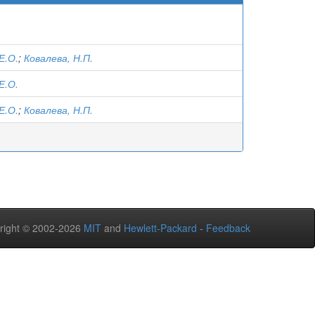
Е.О.
;
Ковалева, Н.П.
Е.О.
Е.О.
;
Ковалева, Н.П.
right © 2002-2026
MIT
and
Hewlett-Packard
-
Feedback