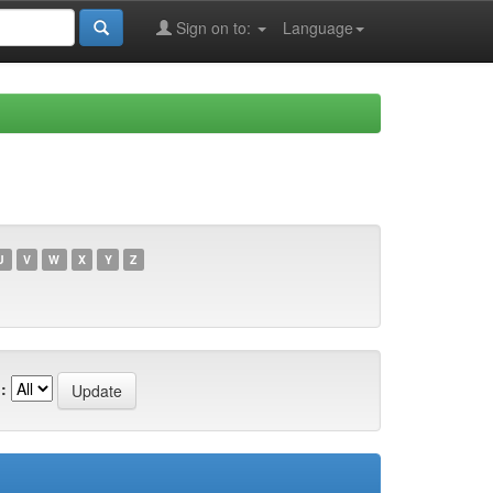
Sign on to:
Language
U
V
W
X
Y
Z
: