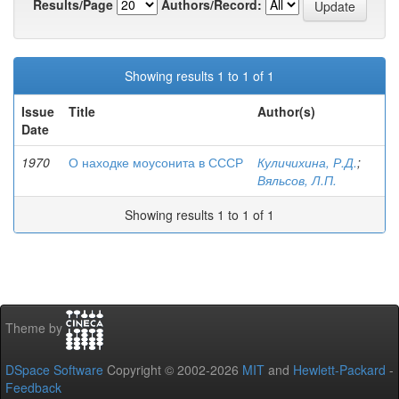
Results/Page
Authors/Record:
Showing results 1 to 1 of 1
Issue
Title
Author(s)
Date
1970
О находке моусонита в СССР
Куличихина, Р.Д.
;
Вяльсов, Л.П.
Showing results 1 to 1 of 1
Theme by
DSpace Software
Copyright © 2002-2026
MIT
and
Hewlett-Packard
-
Feedback