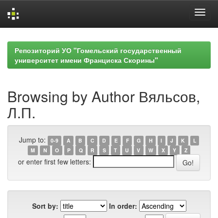
Skip
navigation
Репозиторий УО "Гомельский государственный
университет имени Франциска Скорины"
Browsing by Author Вяльсов,
Л.П.
Jump to:
0-9
A
B
C
D
E
F
G
H
I
J
K
L
M
N
O
P
Q
R
S
T
U
V
W
X
Y
Z
or enter first few letters:
Sort by:
In order: