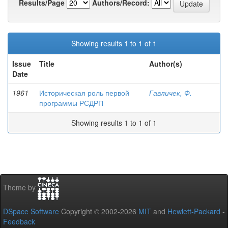
Results/Page
Authors/Record:
Showing results 1 to 1 of 1
Issue
Title
Author(s)
Date
1961
Историческая роль первой
Гавличек, Ф.
программы РСДРП
Showing results 1 to 1 of 1
Theme by
DSpace Software
Copyright © 2002-2026
MIT
and
Hewlett-Packard
-
Feedback