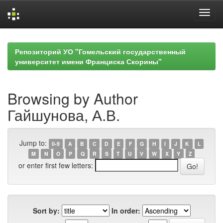
Skip
navigation
Репозиторий УО "Гомельский государственный
университет имени Франциска Скорины"
Browsing by Author
Гайшунова, А.В.
Jump to:
0-9
A
B
C
D
E
F
G
H
I
J
K
L
M
N
O
P
Q
R
S
T
U
V
W
X
Y
Z
or enter first few letters:
Sort by:
In order: