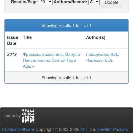
Results/Page
Authors/Record:
Showing results 1 to 1 of 1
Issue
Title
Author(s)
Date
2019
Фресковая живопись Манула
Гайшунова, А.В.
;
Панселина на Святой Горе
Черепко, С.А.
Афон
Showing results 1 to 1 of 1
Theme by
DSpace Software
Copyright © 2002-2026
MIT
and
Hewlett-Packard
-