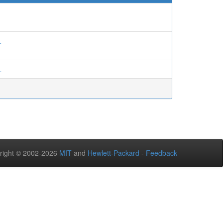
.
.
right © 2002-2026
MIT
and
Hewlett-Packard
-
Feedback