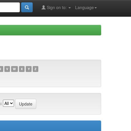
Sign on to:
Language
U
V
W
X
Y
Z
: