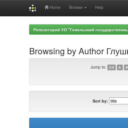
Home
Browse
Help
Skip
navigation
Репозиторий УО "Гомельский государственн
Browsing by Author Глушк
Jump to:
0-9
A
B
Sort by: