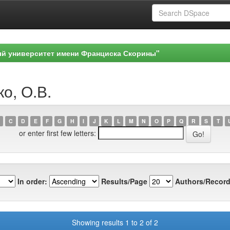
ый университет имени Франциска Скорины"
о, О.В.
C
D
E
F
G
H
I
J
K
L
M
N
O
P
Q
R
S
T
or enter first few letters:
In order:
Results/Page
Authors/Record
Showing results 1 to 2 of 2