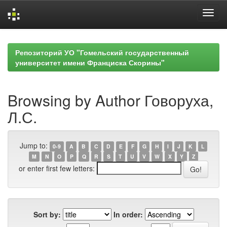
Skip
navigation
Репозиторий УО "Гомельский государственный
университет имени Франциска Скорины"
Browsing by Author Говоруха,
Л.С.
Jump to:
0-9
A
B
C
D
E
F
G
H
I
J
K
L
M
N
O
P
Q
R
S
T
U
V
W
X
Y
Z
or enter first few letters:
Sort by:
In order: