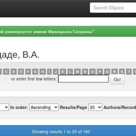
ый университет имени Франциска Скорины"
даде, В.А.
C
D
E
F
G
H
I
J
K
L
M
N
O
P
Q
R
S
T
or enter first few letters:
In order:
Results/Page
Authors/Record
Showing results 1 to 20 of 180