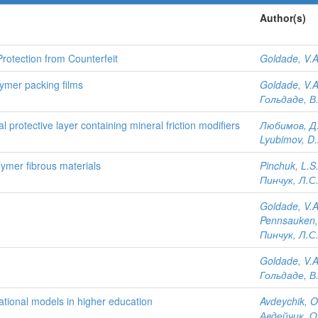
Author(s)
Protection from Counterfeit
Goldade, V.A
lymer packing films
Goldade, V.A
Гольдаде, В
nal protective layer containing mineral friction modifiers
Любимов, Д
Lyubimov, D.
ymer fibrous materials
Pinchuk, L.S
Пинчук, Л.С
Goldade, V.A
Pennsauken,
Пинчук, Л.С
Goldade, V.A
Гольдаде, В
tional models in higher education
Avdeychik, O
Авдейчик, О