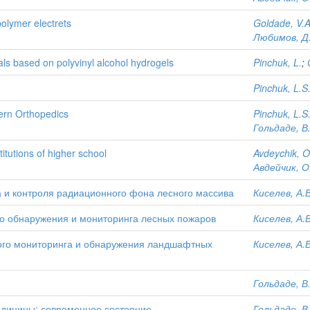
olymer electrets
Goldade, V.A
Любимов, Д
als based on polyvinyl alcohol hydrogels
Pinchuk, L.
;
Pinchuk, L.S
ern Orthopedics
Pinchuk, L.S
Гольдаде, В
itutions of higher school
Avdeychik, O
Авдейчик, О
 и контроля радиационного фона лесного массива
Киселев, А.В
о обнаружения и мониторинга лесных пожаров
Киселев, А.В
кого мониторинга и обнаружения ландшафтных
Киселев, А.В
Гольдаде, В
едицины: современное состояние
Гольдаде, В