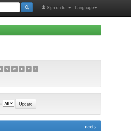
Sign on to:
Language
U
V
W
X
Y
Z
:
next >