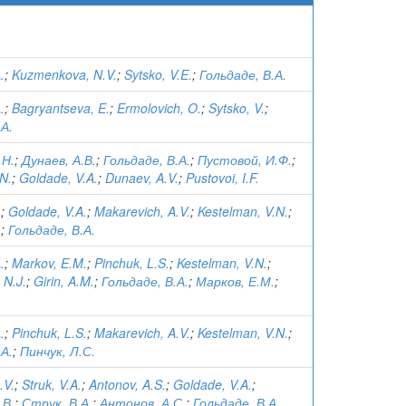
.
;
Kuzmenkova, N.V.
;
Sytsko, V.E.
;
Гольдаде, В.А.
.
;
Bagryantseva, E.
;
Ermolovich, O.
;
Sytsko, V.
;
.А.
.Н.
;
Дунаев, А.В.
;
Гольдаде, В.А.
;
Пустовой, И.Ф.
;
N.
;
Goldade, V.A.
;
Dunaev, A.V.
;
Pustovoi, I.F.
.
;
Goldade, V.A.
;
Makarevich, A.V.
;
Kestelman, V.N.
;
.
;
Гольдаде, В.А.
.
;
Markov, E.M.
;
Pinchuk, L.S.
;
Kestelman, V.N.
;
 N.J.
;
Girin, A.M.
;
Гольдаде, В.А.
;
Марков, Е.М.
;
.
.
;
Pinchuk, L.S.
;
Makarevich, A.V.
;
Kestelman, V.N.
;
.А.
;
Пинчук, Л.С.
.V.
;
Struk, V.A.
;
Antonov, A.S.
;
Goldade, V.A.
;
.В.
;
Струк, В.А.
;
Антонов, А.С.
;
Гольдаде, В.А.