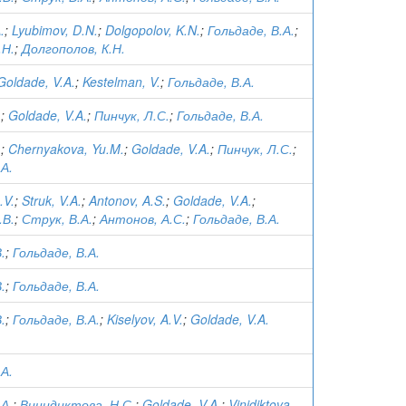
.
;
Lyubimov, D.N.
;
Dolgopolov, K.N.
;
Гольдаде, В.А.
;
.Н.
;
Долгополов, К.Н.
Goldade, V.A.
;
Kestelman, V.
;
Гольдаде, В.А.
.
;
Goldade, V.A.
;
Пинчук, Л.С.
;
Гольдаде, В.А.
.
;
Chernyakova, Yu.M.
;
Goldade, V.A.
;
Пинчук, Л.С.
;
.А.
.V.
;
Struk, V.A.
;
Antonov, A.S.
;
Goldade, V.A.
;
.В.
;
Струк, В.А.
;
Антонов, А.С.
;
Гольдаде, В.А.
.
;
Гольдаде, В.А.
.
;
Гольдаде, В.А.
.
;
Гольдаде, В.А.
;
Kiselyov, A.V.
;
Goldade, V.A.
.А.
.А.
;
Винидиктова, Н.С.
;
Goldade, V.A.
;
Vinidiktova,