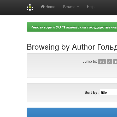
Home
Browse
Help
Skip
navigation
Репозиторий УО "Гомельский государственн
Browsing by Author Голь
Jump to:
0-9
A
B
Sort by: