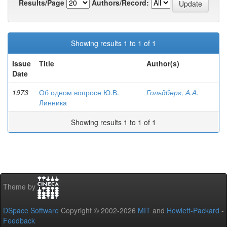
Results/Page
Authors/Record:
Showing results 1 to 1 of 1
Issue
Title
Author(s)
Date
1973
Об одном вопросе Ю.В.
Гольдберг, А.А.
Линника
Showing results 1 to 1 of 1
Theme by
DSpace Software
Copyright © 2002-2026
MIT
and
Hewlett-Packard
-
Feedback