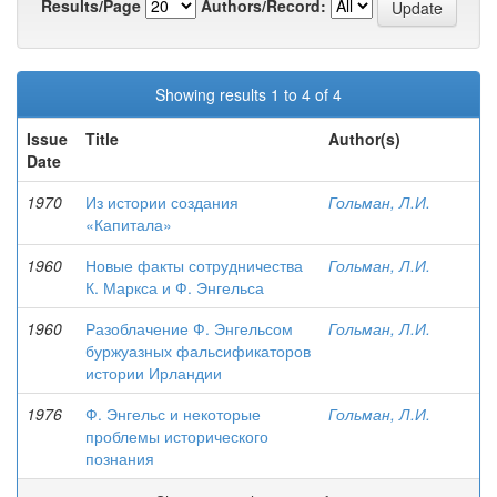
Results/Page
Authors/Record:
Showing results 1 to 4 of 4
Issue
Title
Author(s)
Date
1970
Из истории создания
Гольман, Л.И.
«Капитала»
1960
Новые факты сотрудничества
Гольман, Л.И.
К. Маркса и Ф. Энгельса
1960
Разоблачение Ф. Энгельсом
Гольман, Л.И.
буржуазных фальсификаторов
истории Ирландии
1976
Ф. Энгельс и некоторые
Гольман, Л.И.
проблемы исторического
познания