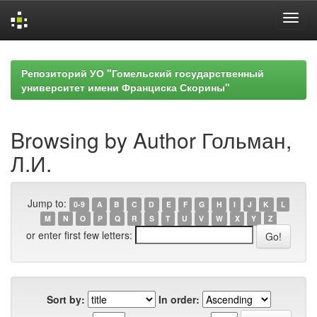
Skip
navigation
Репозиторий УО "Гомельский государственный
университет имени Франциска Скорины"
Browsing by Author Гольман,
Л.И.
Jump to:
0-9
A
B
C
D
E
F
G
H
I
J
K
L
M
N
O
P
Q
R
S
T
U
V
W
X
Y
Z
or enter first few letters:
Sort by:
In order: