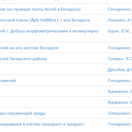
ов (на примере пихты белой в Беларуси)
Гончаренко, 
осной пчелы (Apis mellifera L.) юга Беларуси
Лысенко, А.
стей г. Добруш морфометрическими и молекулярно-
Курак, Е.М.
елей на юго-востоке Беларуси
Гончаренко, 
елей Чечерского района
Гулевич, Я.С
Дроздов, Д.
и шмелей
Гончаренко, 
Кураченко, 
Кураченко, 
торы окружающей среды
Олешкевич, 
ирования в клетках прокариот и эукариот :
Гончаренко, 