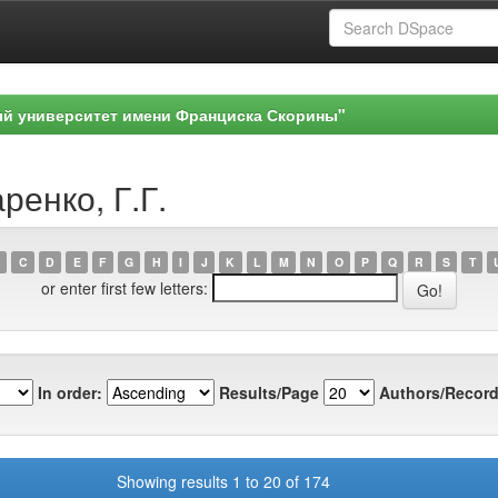
ый университет имени Франциска Скорины"
ренко, Г.Г.
C
D
E
F
G
H
I
J
K
L
M
N
O
P
Q
R
S
T
or enter first few letters:
In order:
Results/Page
Authors/Record
Showing results 1 to 20 of 174