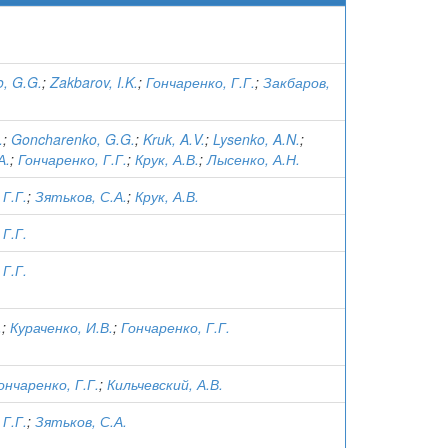
, G.G.
;
Zakbarov, I.K.
;
Гончаренко, Г.Г.
;
Закбаров,
.
;
Goncharenko, G.G.
;
Kruk, A.V.
;
Lysenko, A.N.
;
А.
;
Гончаренко, Г.Г.
;
Крук, А.В.
;
Лысенко, А.Н.
Г.Г.
;
Зятьков, С.А.
;
Крук, А.В.
Г.Г.
Г.Г.
.
;
Кураченко, И.В.
;
Гончаренко, Г.Г.
ончаренко, Г.Г.
;
Кильчевский, А.В.
Г.Г.
;
Зятьков, С.А.