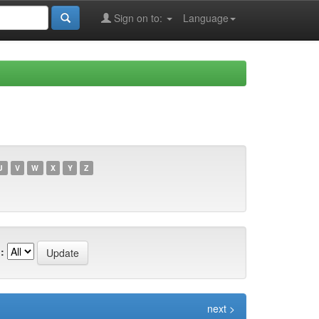
Sign on to:
Language
U
V
W
X
Y
Z
:
next >