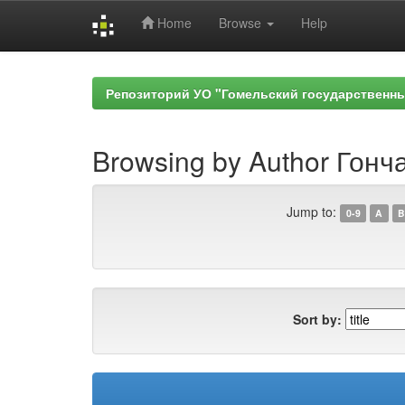
Home
Browse
Help
Skip
navigation
Репозиторий УО "Гомельский государственн
Browsing by Author Гонча
Jump to:
0-9
A
B
Sort by: