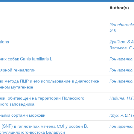
Author(s)
Goncharenko
И.К.
sions
Zyat’kov, S.A
Зятьков, С.
 собак Canis familiaris L.
Гончаренко, 
лярной генеалогии
Гончаренко, 
 метода ПЦР и его использование в диагностике
Гончаренко, 
енном мутагенезе
ки, обитающей на территории Полесского
Надина, Н.Г
кого заповедника
чными сортами моркови
Крук, А.В.
;
Г
SNP) в гаплотипах мт-гена СОI у особей B.
Гончаренко, 
 популяциях юго-востока Беларуси