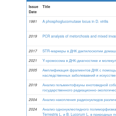
Issue
Title
Date
1981
A phosphoglucomutase locus in D. virilis
2019
PCR analysis of metorchosis and mixed inva
2017
STR-маркеры в ДНК дактилоскопии домашних
2021
Y-хромосома в ДНК-диагностике и молеку
2005
Амплификация фрагментов ДНК с помощью
наследственных заболевавний и искусств
2019
Анализ гельминтофауны енотовидной соба
государственного радиационно-экологичес
2004
Анализ накопления радионуклидов разли
2024
Анализ однонуклеотидного полиморфизма (
Terrestris L. и B. Lucorum L. в природных