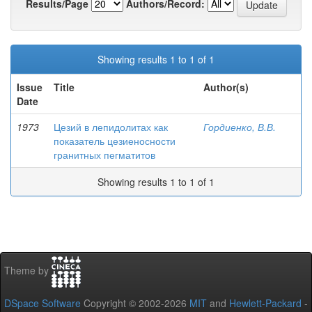
Results/Page
Authors/Record:
Showing results 1 to 1 of 1
Issue
Title
Author(s)
Date
1973
Цезий в лепидолитах как
Гордиенко, В.В.
показатель цезиеносности
гранитных пегматитов
Showing results 1 to 1 of 1
Theme by
DSpace Software
Copyright © 2002-2026
MIT
and
Hewlett-Packard
-