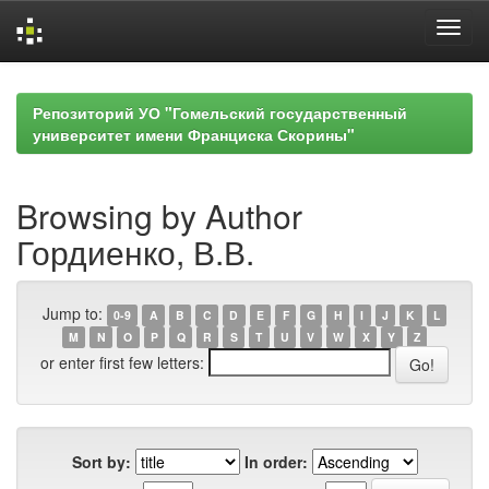
Skip
navigation
Репозиторий УО "Гомельский государственный
университет имени Франциска Скорины"
Browsing by Author
Гордиенко, В.В.
Jump to:
0-9
A
B
C
D
E
F
G
H
I
J
K
L
M
N
O
P
Q
R
S
T
U
V
W
X
Y
Z
or enter first few letters:
Sort by:
In order: