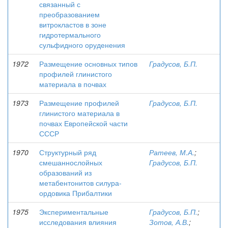
связанный с
преобразованием
витрокластов в зоне
гидротермального
сульфидного оруденения
1972
Размещение основных типов
Градусов, Б.П.
профилей глинистого
материала в почвах
1973
Размещение профилей
Градусов, Б.П.
глинистого материала в
почвах Европейской части
СССР
1970
Структурный ряд
Ратеев, М.А.
;
смешаннослойных
Градусов, Б.П.
образований из
метабентонитов силура-
ордовика Прибалтики
1975
Экспериментальные
Градусов, Б.П.
;
исследования влияния
Зотов, А.В.
;