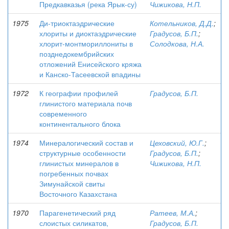
Предкавказья (река Ярык-су)
Чижикова, Н.П.
1975
Ди-триоктаэдрические
Котельников, Д.Д.
;
хлориты и диоктаэдрические
Градусов, Б.П.
;
хлорит-монтмориллониты в
Солодкова, Н.А.
позднедокембрийских
отложений Енисейского кряжа
и Канско-Тасеевской впадины
1972
К географии профилей
Градусов, Б.П.
глинистого материала почв
современного
континентального блока
1974
Минералогический состав и
Цеховский, Ю.Г.
;
структурные особенности
Градусов, Б.П.
;
глинистых минералов в
Чижикова, Н.П.
погребенных почвах
Зимунайской свиты
Восточного Казахстана
1970
Парагенетический ряд
Ратеев, М.А.
;
слоистых силикатов,
Градусов, Б.П.