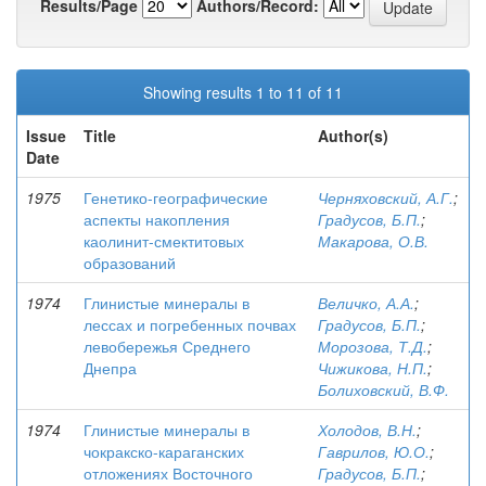
Results/Page
Authors/Record:
Showing results 1 to 11 of 11
Issue
Title
Author(s)
Date
1975
Генетико-географические
Черняховский, А.Г.
;
аспекты накопления
Градусов, Б.П.
;
каолинит-смектитовых
Макарова, О.В.
образований
1974
Глинистые минералы в
Величко, А.А.
;
лессах и погребенных почвах
Градусов, Б.П.
;
левобережья Среднего
Морозова, Т.Д.
;
Днепра
Чижикова, Н.П.
;
Болиховский, В.Ф.
1974
Глинистые минералы в
Холодов, В.Н.
;
чокракско-караганских
Гаврилов, Ю.О.
;
отложениях Восточного
Градусов, Б.П.
;