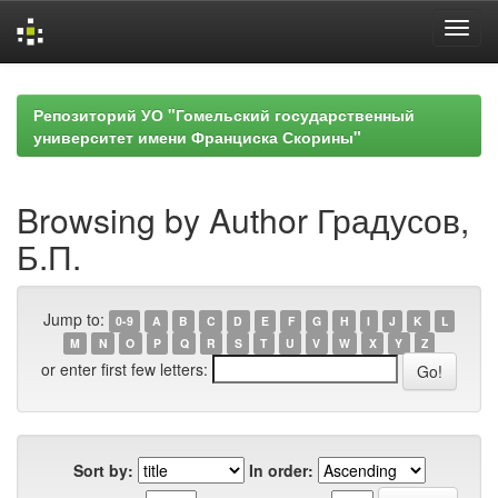
Skip
navigation
Репозиторий УО "Гомельский государственный
университет имени Франциска Скорины"
Browsing by Author Градусов,
Б.П.
Jump to:
0-9
A
B
C
D
E
F
G
H
I
J
K
L
M
N
O
P
Q
R
S
T
U
V
W
X
Y
Z
or enter first few letters:
Sort by:
In order: