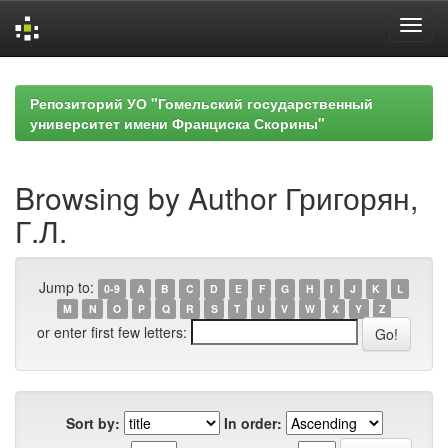
Skip
navigation
Репозиторий УО "Гомельский государственный
университет имени Франциска Скорины"
Browsing by Author Григорян,
Г.Л.
Jump to:
0-9
A
B
C
D
E
F
G
H
I
J
K
L
M
N
O
P
Q
R
S
T
U
V
W
X
Y
Z
or enter first few letters:
Sort by:
In order: