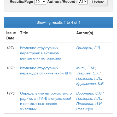
Results/Page
Authors/Record:
Showing results 1 to 4 of 4
Issue
Title
Author(s)
Date
1971
Изучение структурных
Григорян, Г.Л.
перестроек в активном
центре ɑ-химотрипсина
1973
Изучение структурных
Миль, Е.М.
;
переходов спин-меченой ДНК
Завриев, С.К.
;
Григорян, Г.Л.
;
Круглякова, К.Е.
1975
Определение нитроксильного
Воронина, С.С.
;
радикала (ТАН) в опухолевой
Григорян, Г.Л.
;
и нормальных тканях
Пелевина, И.И.
;
животных
Розанцев, Э.Г.