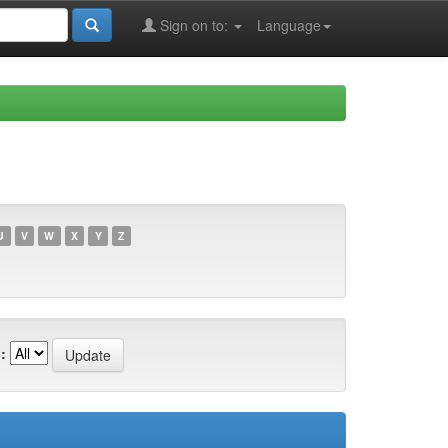
Sign on to:
Language
U
V
W
X
Y
Z
: