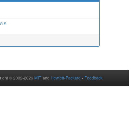
В.В.
right © 2002-2026
MIT
and
Hewlett-Packard
-
Feedback