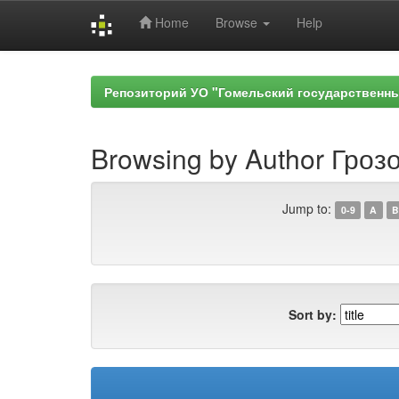
Home
Browse
Help
Skip
navigation
Репозиторий УО "Гомельский государственн
Browsing by Author Грозо
Jump to:
0-9
A
B
Sort by: