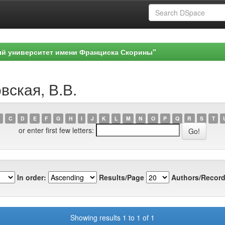
ый университет имени Франциска Скорины"
вская, В.В.
C
D
E
F
G
H
I
J
K
L
M
N
O
P
Q
R
S
T
or enter first few letters:
In order:
Results/Page
Authors/Record
Showing results 1 to 1 of 1