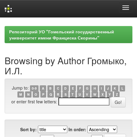
Skip
navigation
Репозиторий УО "Гомельский государственный
университет имени Франциска Скорины"
Browsing by Author Громыко,
И.Л.
Jump to:
0-9
A
B
C
D
E
F
G
H
I
J
K
L
M
N
O
P
Q
R
S
T
U
V
W
X
Y
Z
or enter first few letters:
Sort by:
In order: