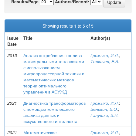
Results/Page
Authors/Record:
Showing results 1 to 5 of 5
Issue
Title
Author(s)
Date
2013
Анализ потребления топлива
Громыко, И.Л.
;
магистральными тепловозами
Толкачев, Е.А.
с использованием
микропроцессорной техники и
математических методов
теории оптимального
управления в АСУЖД
2021
Диагностика трансформаторов
Громыко, И.Л.
;
с помощью комплексного
Белькин, В.О.
;
анализа данных и
Галушко, В.Н.
искусственного интеллекта
2021
Математическое
Громыко, И.Л.
;