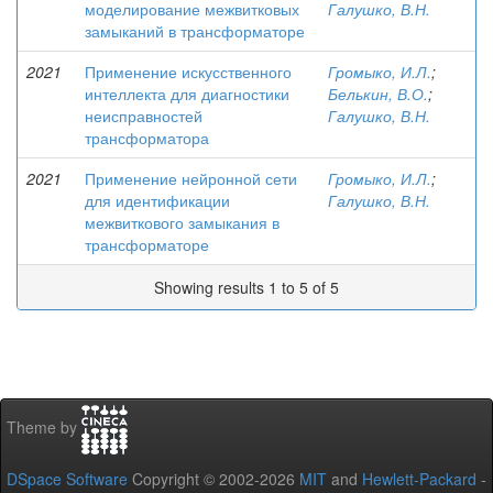
моделирование межвитковых
Галушко, В.Н.
замыканий в трансформаторе
2021
Применение искусственного
Громыко, И.Л.
;
интеллекта для диагностики
Белькин, В.О.
;
неисправностей
Галушко, В.Н.
трансформатора
2021
Применение нейронной сети
Громыко, И.Л.
;
для идентификации
Галушко, В.Н.
межвиткового замыкания в
трансформаторе
Showing results 1 to 5 of 5
Theme by
DSpace Software
Copyright © 2002-2026
MIT
and
Hewlett-Packard
-