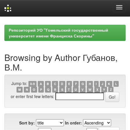
Skip
navigation
Репозиторий УО "Гомельский государственный
университет имени Франциска Скорины"
Browsing by Author Губанов,
В.М.
Jump to:
0-9
A
B
C
D
E
F
G
H
I
J
K
L
M
N
O
P
Q
R
S
T
U
V
W
X
Y
Z
or enter first few letters:
Sort by:
In order: