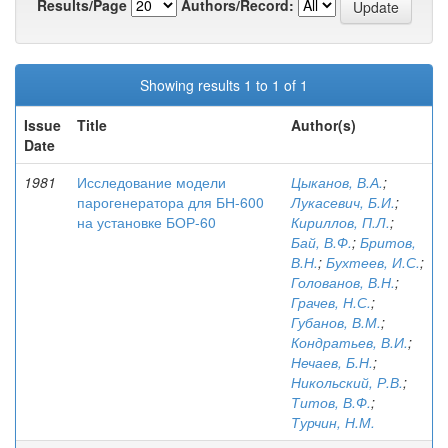
Results/Page
Authors/Record:
Showing results 1 to 1 of 1
Issue
Title
Author(s)
Date
1981
Исследование модели
Цыканов, В.А.
;
парогенератора для БН-600
Лукасевич, Б.И.
;
на установке БОР-60
Кириллов, П.Л.
;
Бай, В.Ф.
;
Бритов,
В.Н.
;
Бухтеев, И.С.
;
Голованов, В.Н.
;
Грачев, Н.С.
;
Губанов, В.М.
;
Кондратьев, В.И.
;
Нечаев, Б.Н.
;
Никольский, Р.В.
;
Титов, В.Ф.
;
Турчин, Н.М.