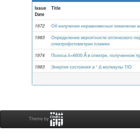
Issue
Title
Date
1972
Об излучении неравновесных химически а
1983
Определение вероятности оптического п
спектрофотометрии пламен
1974
Полоса ʎ=4600 Ǻ в спектре, полученном 
1983
Энергия состояния а ¹ ∆ молекулы ТiO
Theme by