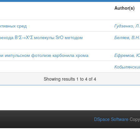
Author(s)
ктивных сред
Гудзенко, Л
ерехода B¹Σ→X¹Σ молекулы SrO методом
Беляев, В.Н.
при импульсном фотолизе карбонила хрома
Ефремов, Ю
Кобылянский
Showing results 1 to 4 of 4
DSpace Software
Copy