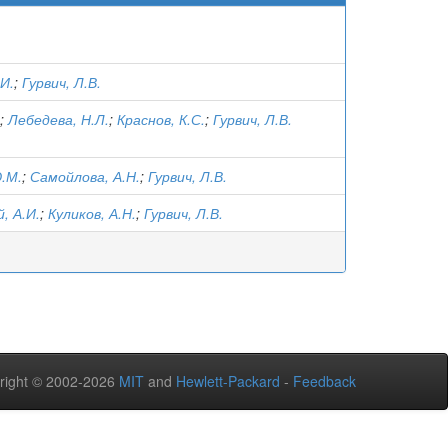
.И.
;
Гурвич, Л.В.
;
Лебедева, Н.Л.
;
Краснов, К.С.
;
Гурвич, Л.В.
.М.
;
Самойлова, А.Н.
;
Гурвич, Л.В.
, А.И.
;
Куликов, А.Н.
;
Гурвич, Л.В.
right © 2002-2026
MIT
and
Hewlett-Packard
-
Feedback