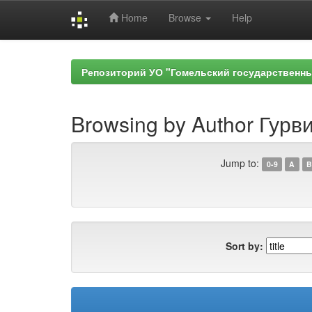
Home
Browse
Help
Skip
navigation
Репозиторий УО "Гомельский государственн
Browsing by Author Гурви
Jump to:
0-9
A
B
Sort by: