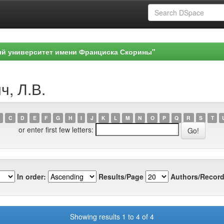
ый университет имени Франциска Скорины"
ч, Л.В.
C
D
E
F
G
H
I
J
K
L
M
N
O
P
Q
R
S
T
or enter first few letters:
In order:
Results/Page
Authors/Record
Showing results 1 to 4 of 4