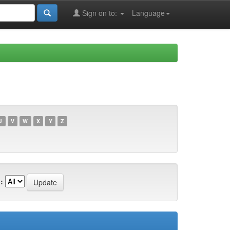
Sign on to:
Language
U
V
W
X
Y
Z
: