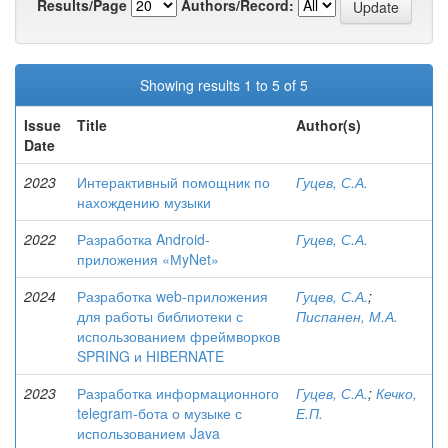
Results/Page
Authors/Record:
Showing results 1 to 5 of 5
Issue
Title
Author(s)
Date
2023
Интерактивный помощник по
Гуцев, С.А.
нахождению музыки
2022
Разработка Android-
Гуцев, С.А.
приложения «МyNet»
2024
Разработка web-приложения
Гуцев, С.А.
;
для работы библиотеки с
Писпанен, М.А.
использованием фреймворков
SPRING и HIBERNATE
2023
Разработка информационного
Гуцев, С.А.
;
Кечко,
telegram-бота о музыке с
Е.П.
использованием Java