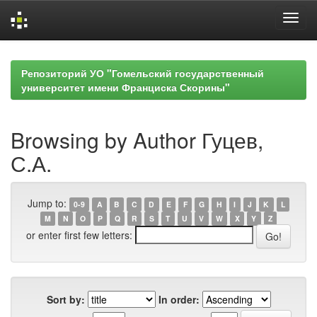
Skip
navigation
Репозиторий УО "Гомельский государственный
университет имени Франциска Скорины"
Browsing by Author Гуцев,
С.А.
Jump to:
0-9
A
B
C
D
E
F
G
H
I
J
K
L
M
N
O
P
Q
R
S
T
U
V
W
X
Y
Z
or enter first few letters:
Sort by:
In order: