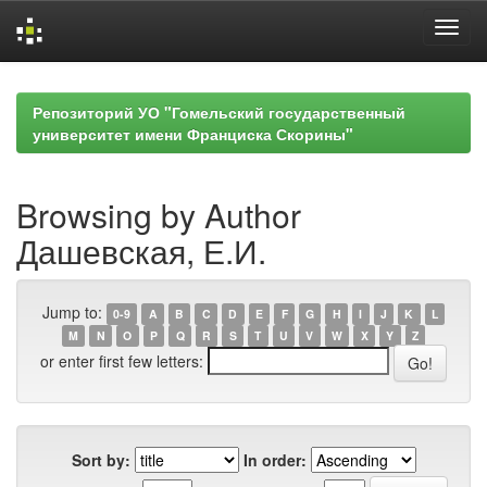
Skip
navigation
Репозиторий УО "Гомельский государственный
университет имени Франциска Скорины"
Browsing by Author
Дашевская, Е.И.
Jump to:
0-9
A
B
C
D
E
F
G
H
I
J
K
L
M
N
O
P
Q
R
S
T
U
V
W
X
Y
Z
or enter first few letters:
Sort by:
In order: