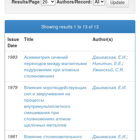
Results/Page
Authors/Record:
Showing results 1 to 13 of 13
Issue
Title
Author(s)
Date
1983
Асимметрия сечений
Дашевская, Е.И.
;
переходов между магнитными
Никитин, Е.Е.
;
подуровнями при атомных
Уманский, С.Я.
столкновениях
1979
Влияние короткодействующих
Дашевская, Е.И.
сил и закручивания на
процессы
внутримультиплетного
смешивания при
столкновениях атомов
щелочных металлов
1981
Влияние столкновительного
Дашевская, Е.И.
;