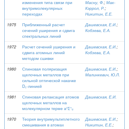
изменения типа связи при
Масну, Ф.
;
Мак-
внутримолекулярных
Кэррол, Р.
;
переходах
Никитин, Е.Е.
1975
Приближенный расчет
Дашевская, Е.И.
;
сечений уширения и сдвига
Кобзева, Е.А.
спектральных линий
1972
Расчет сечений уширения и
Дашевская, Е.И.
;
сдвига атомных линий
Кобзева, Е.А.
методом сшивки
1980
Спиновая поляризация
Дашевская, Е.И.
;
щелочных металлов при
Малинкевич, Ю.Л.
сильной оптической накачке
D₁-линией
1981
Спиновая релаксация атомов
Дашевская, Е.И.
щелочных металлов на
молекулярном терме а³Ʃ⁺ᵤ
1970
Теория внутримультиплетного
Дашевская, Е.И.
;
смешивания в атомах
Никитин, Е.Е.
;