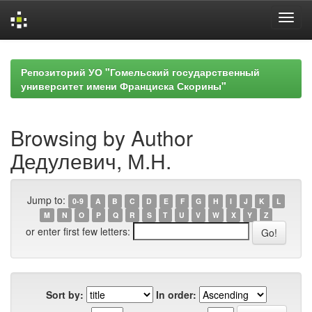
Skip
navigation
Репозиторий УО "Гомельский государственный
университет имени Франциска Скорины"
Browsing by Author
Дедулевич, М.Н.
Jump to:
0-9
A
B
C
D
E
F
G
H
I
J
K
L
M
N
O
P
Q
R
S
T
U
V
W
X
Y
Z
or enter first few letters:
Sort by:
In order: