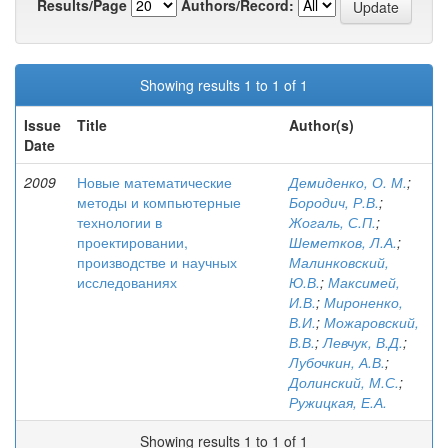
Results/Page
Authors/Record:
Showing results 1 to 1 of 1
Issue
Title
Author(s)
Date
2009
Новые математические
Демиденко, О. М.
;
методы и компьютерные
Бородич, Р.В.
;
технологии в
Жогаль, С.П.
;
проектировании,
Шеметков, Л.А.
;
производстве и научных
Малинковский,
исследованиях
Ю.В.
;
Максимей,
И.В.
;
Мироненко,
В.И.
;
Можаровский,
В.В.
;
Левчук, В.Д.
;
Лубочкин, А.В.
;
Долинский, М.С.
;
Ружицкая, Е.А.
Showing results 1 to 1 of 1