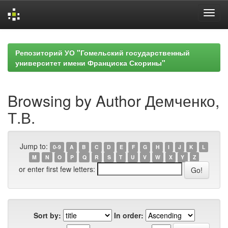
Skip
navigation
Репозиторий УО "Гомельский государственный
университет имени Франциска Скорины"
Browsing by Author Демченко,
Т.В.
Jump to:
0-9
A
B
C
D
E
F
G
H
I
J
K
L
M
N
O
P
Q
R
S
T
U
V
W
X
Y
Z
or enter first few letters:
Sort by:
In order: