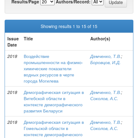
Results/Page
Authors/Record:
Showing results 1 to 15 of 15
Issue
Title
Author(s)
Date
2018
Воздействие
Демченко, Т.В.
;
промышленности на физико-
Боровцов, И.Д.
химические показатели
водных ресурсов в черте
города Могилева
2018
Демографическая ситуация в
Демченко, Т.В.
;
Витебской области в
Соколов, А.С.
контексте демографического
развития Беларуси
2018
Демографическая ситуация в
Демченко, Т.В.
;
Гомельской области в
Соколов, А.С.
контексте демографического