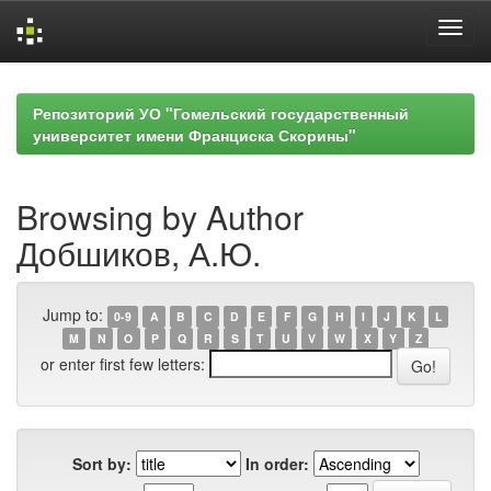
Skip
navigation
Репозиторий УО "Гомельский государственный
университет имени Франциска Скорины"
Browsing by Author
Добшиков, А.Ю.
Jump to:
0-9
A
B
C
D
E
F
G
H
I
J
K
L
M
N
O
P
Q
R
S
T
U
V
W
X
Y
Z
or enter first few letters:
Sort by:
In order: