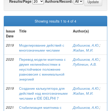
Results/Page
Authors/Record:
Showing results 1 to 4 of 4
Issue
Title
Author(s)
Date
2019
Моделирование действий с
Добшиков, А.Ю.
;
многозначными числами
Жадан, М.И.
2020
Перевод модели маятника с
Добшиков, А.Ю.
;
двумя нелинейностями в
Лубочкин, А.В.
неустойчивое положение
равновесия с минимальной
энергией
2019
Создание калькулятора для
Добшиков, А.Ю.
;
действий над многозначными
Жадан, М.И.
числами в IDE DELPHI 7
2021
Стабилизация маятника с
Добшиков, А.Ю.
;