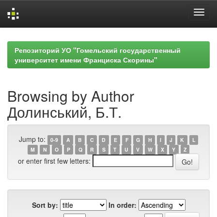
Skip
navigation
Репозиторий УО "Гомельский государственный
университет имени Франциска Скорины"
Browsing by Author
Долинський, Б.Т.
Jump to:
0-9
A
B
C
D
E
F
G
H
I
J
K
L
M
N
O
P
Q
R
S
T
U
V
W
X
Y
Z
or enter first few letters:
Sort by:
In order: