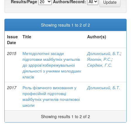
Results/Page
Authors/Record:
Showing results 1 to 2 of 2
Issue
Title
Author(s)
Date
2015
Методологічні засади
Долинський, Б.Т.
;
підготовки майбутніх учитылів
Яготін, Р.С.
;
до здоров'язбережувальноі
Сердюк, Г.С.
діяльності з учнями молодших
класів
2017
Роль фізичного виховання у
Долинський, Б.Т.
професійній підготовці
майбутніх учителів початковоі
школи
Showing results 1 to 2 of 2