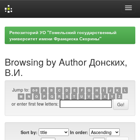
Skip
navigation
Репозиторий УО "Гомельский государственный
университет имени Франциска Скорины"
Browsing by Author Донских,
В.И.
Jump to:
0-9
A
B
C
D
E
F
G
H
I
J
K
L
M
N
O
P
Q
R
S
T
U
V
W
X
Y
Z
or enter first few letters:
Sort by:
In order: