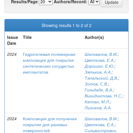
Results/Page
Authors/Record:
Showing results 1 to 2 of 2
Issue
Title
Author(s)
Date
2024
Гидрогелевая полимерная
Шаповалов, В.М.
;
композиция для покрытия
Цветкова, Е.А.
;
синтетических сосудистых
Дорошко, Е.Ю.
;
имплантатов
Зятьков, А.А.
;
Тапальский, Д.В.
;
Зотов, С.В.
;
Гольдаде, В.А.
;
Винидиктова, Н.С.
;
Каплан, М.Л.
;
Лызиков, А.А.
2024
Композиция для получения
Шаповалов, В.М.
;
покрытия для раневых
Цветкова, Е.А.
;
поверхностей
Сильвистрович,