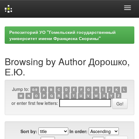
Skip
navigation
Репозиторий УО "Гомельский государственный
университет имени Франциска Скорины"
Browsing by Author Дорошко,
Е.Ю.
Jump to:
0-9
A
B
C
D
E
F
G
H
I
J
K
L
M
N
O
P
Q
R
S
T
U
V
W
X
Y
Z
or enter first few letters:
Sort by:
In order: