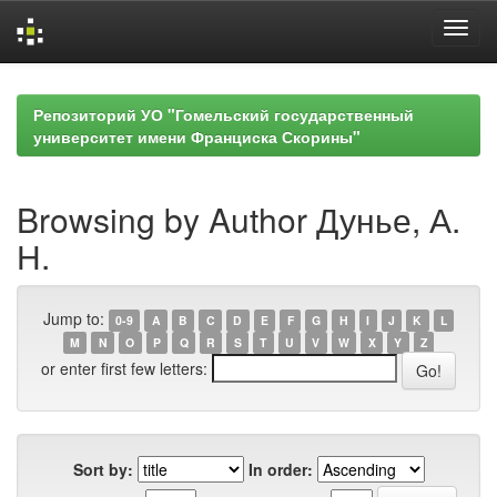
Skip
navigation
Репозиторий УО "Гомельский государственный
университет имени Франциска Скорины"
Browsing by Author Дунье, А.
Н.
Jump to:
0-9
A
B
C
D
E
F
G
H
I
J
K
L
M
N
O
P
Q
R
S
T
U
V
W
X
Y
Z
or enter first few letters:
Sort by:
In order: