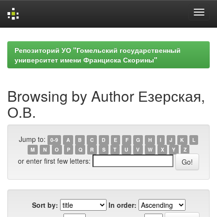
Skip
navigation
Репозиторий УО "Гомельский государственный
университет имени Франциска Скорины"
Browsing by Author Езерская,
О.В.
Jump to:
0-9
A
B
C
D
E
F
G
H
I
J
K
L
M
N
O
P
Q
R
S
T
U
V
W
X
Y
Z
or enter first few letters:
Sort by:
In order: