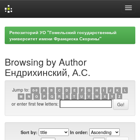
Skip
navigation
Репозиторий УО "Гомельский государственный
университет имени Франциска Скорины"
Browsing by Author
Ендрихинский, А.С.
Jump to:
0-9
A
B
C
D
E
F
G
H
I
J
K
L
M
N
O
P
Q
R
S
T
U
V
W
X
Y
Z
or enter first few letters:
Sort by:
In order: