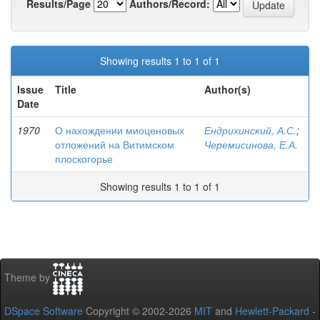
Results/Page
Authors/Record:
Showing results 1 to 1 of 1
Issue
Title
Author(s)
Date
1970
О нахождении миоценовых
Ендрихинский, А.С.
;
отложений на Витимском
Черемисинова, Е.А.
плоскогорье
Showing results 1 to 1 of 1
Theme by
DSpace Software
Copyright © 2002-2026
MIT
and
Hewlett-Packard
-