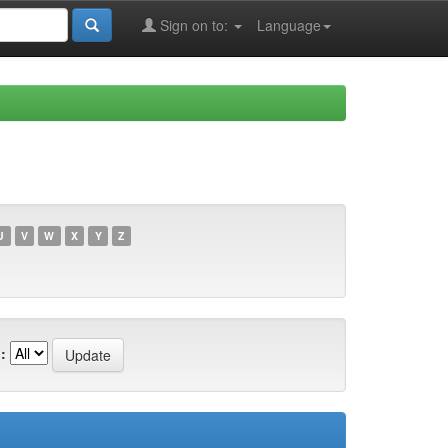
Sign on to:
Language
U
V
W
X
Y
Z
: