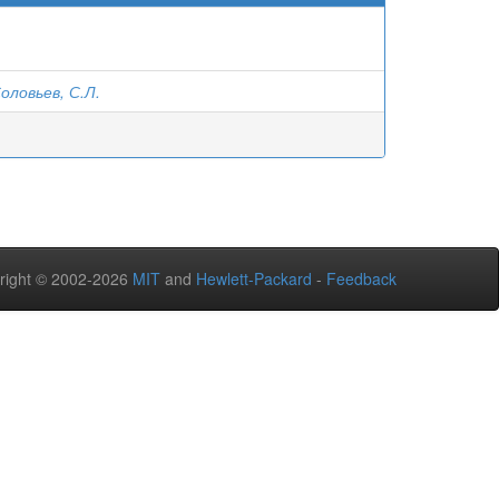
оловьев, С.Л.
right © 2002-2026
MIT
and
Hewlett-Packard
-
Feedback