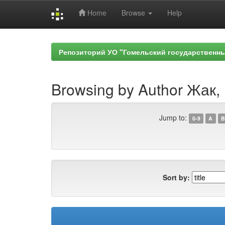
Home
Browse
Help
Skip
navigation
Репозиторий УО "Гомельский государственн
Browsing by Author Жак,
Jump to:
0-9
A
B
Sort by: