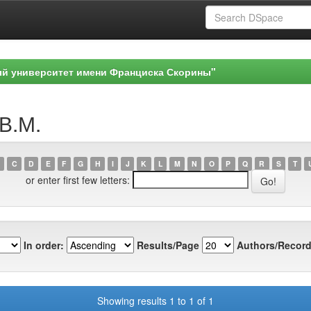
ый университет имени Франциска Скорины"
 В.М.
C
D
E
F
G
H
I
J
K
L
M
N
O
P
Q
R
S
T
or enter first few letters:
In order:
Results/Page
Authors/Record
Showing results 1 to 1 of 1