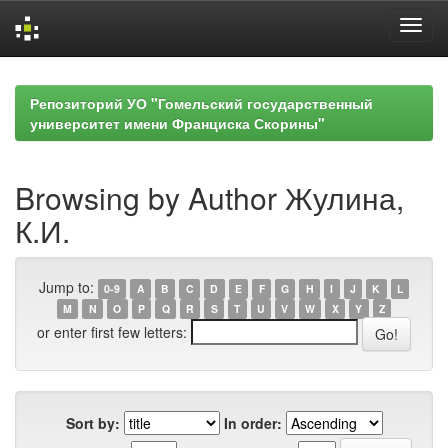
Skip
navigation
Репозиторий УО "Гомельский государственный
университет имени Франциска Скорины"
Browsing by Author Жулина,
К.И.
Jump to:
0-9
A
B
C
D
E
F
G
H
I
J
K
L
M
N
O
P
Q
R
S
T
U
V
W
X
Y
Z
or enter first few letters:
Sort by:
In order: