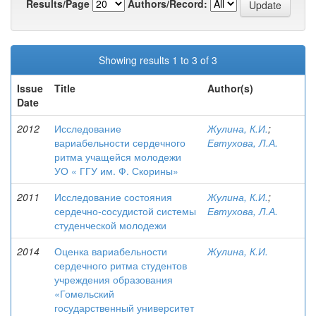
Results/Page
Authors/Record:
Showing results 1 to 3 of 3
Issue
Title
Author(s)
Date
2012
Исследование
Жулина, К.И.
;
вариабельности сердечного
Евтухова, Л.А.
ритма учащейся молодежи
УО « ГГУ им. Ф. Скорины»
2011
Исследование состояния
Жулина, К.И.
;
сердечно-сосудистой системы
Евтухова, Л.А.
студенческой молодежи
2014
Оценка вариабельности
Жулина, К.И.
сердечного ритма студентов
учреждения образования
«Гомельский
государственный университет