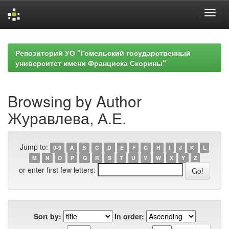
Skip
navigation
Репозиторий УО "Гомельский государственный
университет имени Франциска Скорины"
Browsing by Author
Журавлева, А.Е.
Jump to:
0-9
A
B
C
D
E
F
G
H
I
J
K
L
M
N
O
P
Q
R
S
T
U
V
W
X
Y
Z
or enter first few letters:
Sort by:
In order: