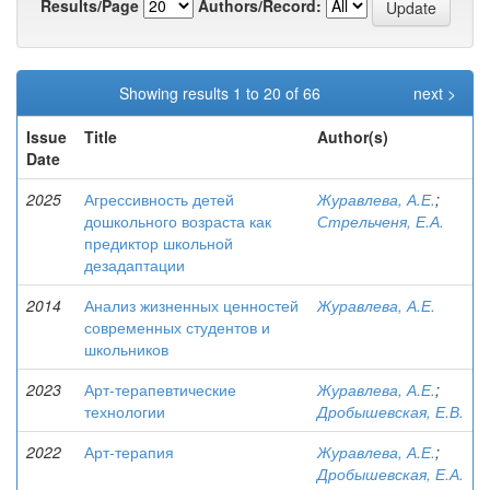
Results/Page
Authors/Record:
Showing results 1 to 20 of 66
next >
Issue
Title
Author(s)
Date
2025
Агрессивность детей
Журавлева, А.Е.
;
дошкольного возраста как
Стрельченя, Е.А.
предиктор школьной
дезадаптации
2014
Анализ жизненных ценностей
Журавлева, А.Е.
современных студентов и
школьников
2023
Арт-терапевтические
Журавлева, А.Е.
;
технологии
Дробышевская, Е.В.
2022
Арт-терапия
Журавлева, А.Е.
;
Дробышевская, Е.А.