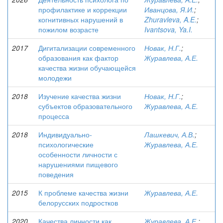
профилактике и коррекции
Иванцова, Я.И.
;
когнитивных нарушений в
Zhuravleva, A.E.
;
пожилом возрасте
Ivantsova, Ya.I.
2017
Дигитализации современного
Новак, Н.Г.
;
образования как фактор
Журавлева, А.Е.
качества жизни обучающейся
молодежи
2018
Изучение качества жизни
Новак, Н.Г.
;
субъектов образовательного
Журавлева, А.Е.
процесса
2018
Индивидуально-
Лашкевич, А.В.
;
психологические
Журавлева, А.Е.
особенности личности с
нарушениями пищевого
поведения
2015
К проблеме качества жизни
Журавлева, А.Е.
белорусских подростков
2020
Качества личности как
Журавлева, А.Е.
;