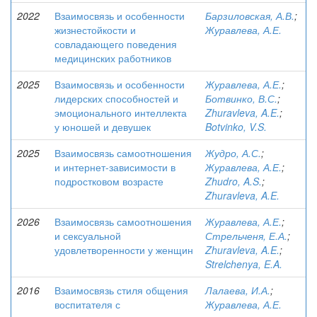
2022
Взаимосвязь и особенности
Барзиловская, А.В.
;
жизнестойкости и
Журавлева, А.Е.
совладающего поведения
медицинских работников
2025
Взаимосвязь и особенности
Журавлева, А.Е.
;
лидерских способностей и
Ботвинко, В.С.
;
эмоционального интеллекта
Zhuravleva, A.E.
;
у юношей и девушек
Botvinko, V.S.
2025
Взаимосвязь самоотношения
Жудро, А.С.
;
и интернет-зависимости в
Журавлева, А.Е.
;
подростковом возрасте
Zhudro, A.S.
;
Zhuravleva, A.E.
2026
Взаимосвязь самоотношения
Журавлева, А.Е.
;
и сексуальной
Стрельченя, Е.А.
;
удовлетворенности у женщин
Zhuravleva, A.E.
;
Strelchenya, E.A.
2016
Взаимосвязь стиля общения
Лалаева, И.А.
;
воспитателя с
Журавлева, А.Е.