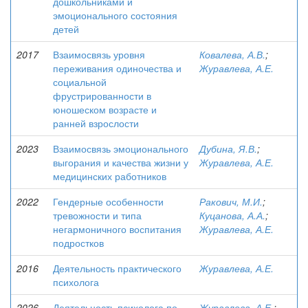
дошкольниками и
эмоционального состояния
детей
2017
Взаимосвязь уровня
Ковалева, А.В.
;
переживания одиночества и
Журавлева, А.Е.
социальной
фрустрированности в
юношеском возрасте и
ранней взрослости
2023
Взаимосвязь эмоционального
Дубина, Я.В.
;
выгорания и качества жизни у
Журавлева, А.Е.
медицинских работников
2022
Гендерные особенности
Ракович, М.И.
;
тревожности и типа
Куцанова, А.А.
;
негармоничного воспитания
Журавлева, А.Е.
подростков
2016
Деятельность практического
Журавлева, А.Е.
психолога
2026
Деятельность психолога по
Журавлева, А.Е.
;