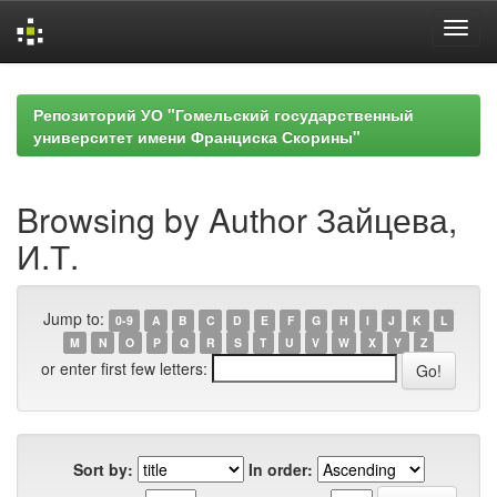
Skip
navigation
Репозиторий УО "Гомельский государственный
университет имени Франциска Скорины"
Browsing by Author Зайцева,
И.Т.
Jump to:
0-9
A
B
C
D
E
F
G
H
I
J
K
L
M
N
O
P
Q
R
S
T
U
V
W
X
Y
Z
or enter first few letters:
Sort by:
In order: