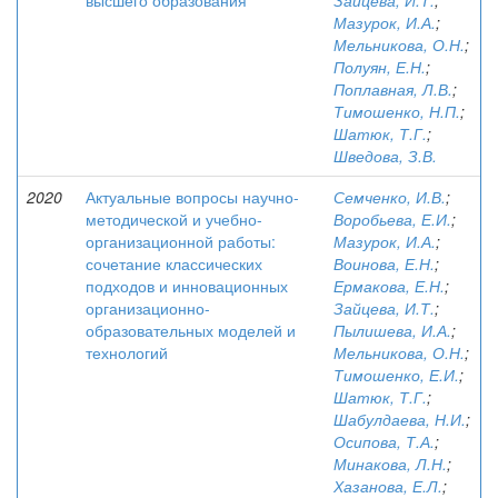
высшего образования
Зайцева, И.Т.
;
Мазурок, И.А.
;
Мельникова, О.Н.
;
Полуян, Е.Н.
;
Поплавная, Л.В.
;
Тимошенко, Н.П.
;
Шатюк, Т.Г.
;
Шведова, З.В.
2020
Актуальные вопросы научно-
Семченко, И.В.
;
методической и учебно-
Воробьева, Е.И.
;
организационной работы:
Мазурок, И.А.
;
сочетание классических
Воинова, Е.Н.
;
подходов и инновационных
Ермакова, Е.Н.
;
организационно-
Зайцева, И.Т.
;
образовательных моделей и
Пылишева, И.А.
;
технологий
Мельникова, О.Н.
;
Тимошенко, Е.И.
;
Шатюк, Т.Г.
;
Шабулдаева, Н.И.
;
Осипова, Т.А.
;
Минакова, Л.Н.
;
Хазанова, Е.Л.
;