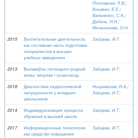
Поплавная, Л.В.
;
Кошман, Е.Е.
;
Вальченко, С.А.
;
Дудаль, Н.Н.
;
Мельникова, О.Н.
2015
Воспитательная деятельность
Зайцева, И.Т.
как составная часть подготовки
специалистов в высших
учебных заведениях
2013
Выхаваўчы патэнцыял роднай
Зайцева, И.Т.
мовы: мінулае і сучаснасць
2018
Диагностика педагогической
Нициевская, Я.А.
;
запущенности у младших
Зайцева, И.Т.
школьников
2014
Индивидуализация процесса
Зайцева, И.Т.
обучения в высшей школе
2017
Информационные технологии
Зайцева, И.Т.
как средство повышения