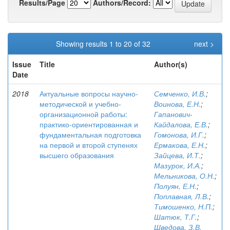
Results/Page
Authors/Record:
Showing results 1 to 20 of 32
next >
Issue
Title
Author(s)
Date
2018
Актуальные вопросы научно-
Семченко, И.В.
;
методической и учебно-
Воинова, Е.Н.
;
организационной работы:
Гапанович-
практико-ориентированная и
Кайдалова, Е.В.
;
фундаментальная подготовка
Гомонова, И.Г.
;
на первой и второй ступенях
Ермакова, Е.Н.
;
высшего образования
Зайцева, И.Т.
;
Мазурок, И.А.
;
Мельникова, О.Н.
;
Полуян, Е.Н.
;
Поплавная, Л.В.
;
Тимошенко, Н.П.
;
Шатюк, Т.Г.
;
Шведова, З.В.