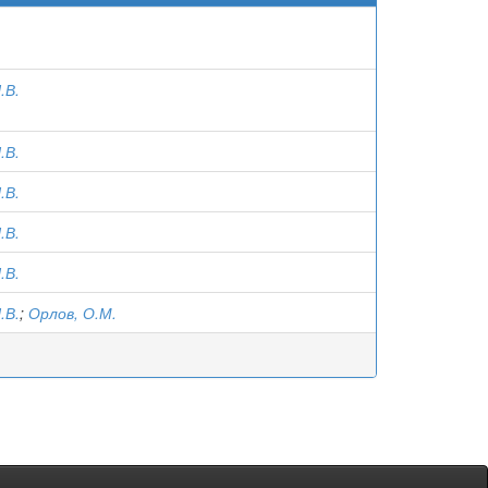
.В.
.В.
.В.
.В.
.В.
.В.
;
Орлов, О.М.