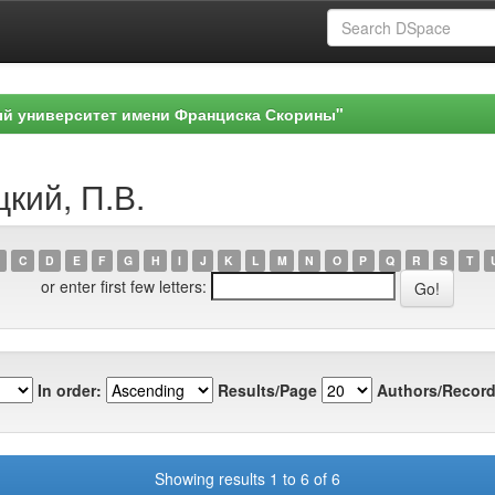
ый университет имени Франциска Скорины"
цкий, П.В.
C
D
E
F
G
H
I
J
K
L
M
N
O
P
Q
R
S
T
or enter first few letters:
In order:
Results/Page
Authors/Record
Showing results 1 to 6 of 6