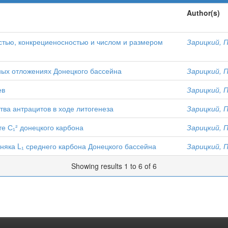
Author(s)
стью, конкрециеносностью и числом и размером
Зарицкий, П
ых отложениях Донецкого бассейна
Зарицкий, П
ев
Зарицкий, П
ва антрацитов в ходе литогенеза
Зарицкий, П
е С₁² донецкого карбона
Зарицкий, П
тняка L₁ среднего карбона Донецкого бассейна
Зарицкий, П
Showing results 1 to 6 of 6