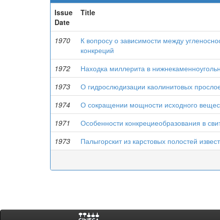
Issue
Title
Date
1970
К вопросу о зависимости между угленосно
конкреций
1972
Находка миллерита в нижнекаменноугольн
1973
О гидрослюдизации каолинитовых просло
1974
О сокращении мощности исходного вещест
1971
Особенности конкрециеобразования в свит
1973
Палыгорскит из карстовых полостей извес