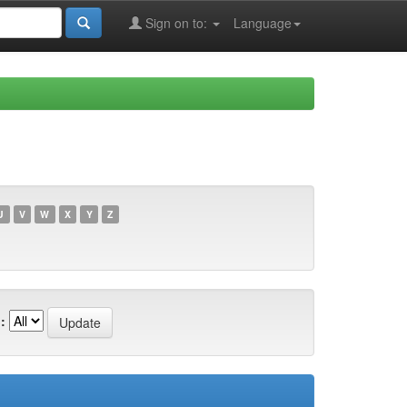
Sign on to:
Language
U
V
W
X
Y
Z
: