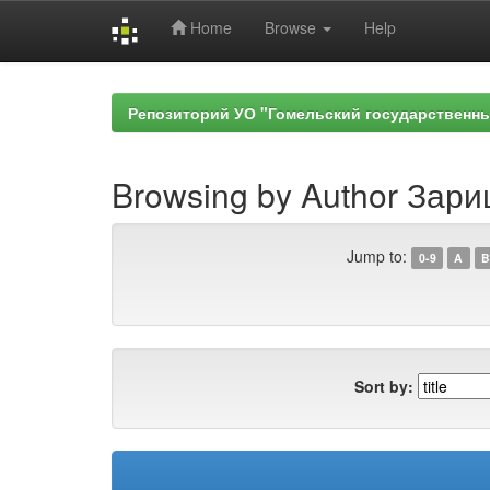
Home
Browse
Help
Skip
navigation
Репозиторий УО "Гомельский государственн
Browsing by Author Зари
Jump to:
0-9
A
B
Sort by: