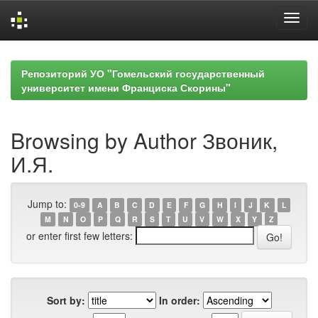
Skip
navigation
Репозиторий УО "Гомельский государственный
университет имени Франциска Скорины"
Browsing by Author Звоник,
И.Я.
Jump to:
0-9
A
B
C
D
E
F
G
H
I
J
K
L
M
N
O
P
Q
R
S
T
U
V
W
X
Y
Z
or enter first few letters:
Sort by:
In order: