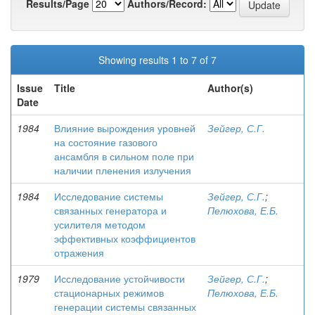
Results/Page
Authors/Record:
Showing results 1 to 7 of 7
Issue
Title
Author(s)
Date
1984
Влияние вырождения уровней
Зейгер, С.Г.
на состояние газового
ансамбля в сильном поле при
наличии пленения излучения
1984
Исследование системы
Зейгер, С.Г.
;
связанных генератора и
Пелюхова, Е.Б.
усилителя методом
эффективных коэффициентов
отражения
1979
Исследование устойчивости
Зейгер, С.Г.
;
стационарных режимов
Пелюхова, Е.Б.
генерации системы связанных