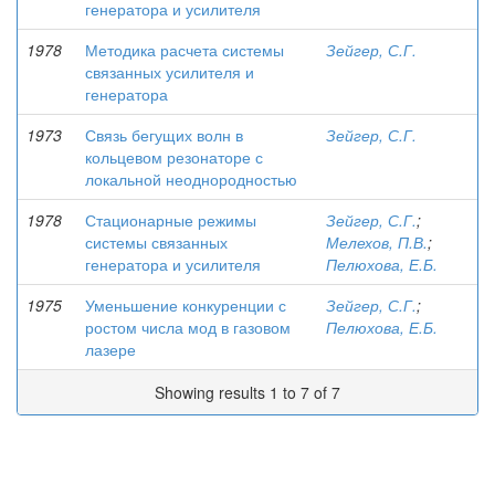
генератора и усилителя
1978
Методика расчета системы
Зейгер, С.Г.
связанных усилителя и
генератора
1973
Связь бегущих волн в
Зейгер, С.Г.
кольцевом резонаторе с
локальной неоднородностью
1978
Стационарные режимы
Зейгер, С.Г.
;
системы связанных
Мелехов, П.В.
;
генератора и усилителя
Пелюхова, Е.Б.
1975
Уменьшение конкуренции с
Зейгер, С.Г.
;
ростом числа мод в газовом
Пелюхова, Е.Б.
лазере
Showing results 1 to 7 of 7