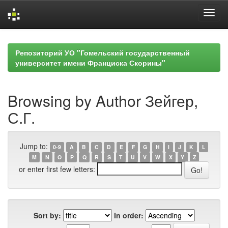
Skip
navigation
Репозиторий УО "Гомельский государственный
университет имени Франциска Скорины"
Browsing by Author Зейгер,
С.Г.
Jump to:
0-9
A
B
C
D
E
F
G
H
I
J
K
L
M
N
O
P
Q
R
S
T
U
V
W
X
Y
Z
or enter first few letters:
Sort by:
In order: