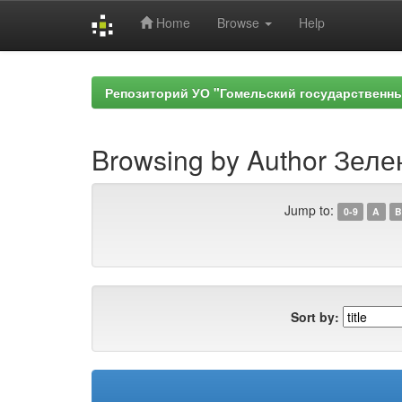
Home
Browse
Help
Skip
navigation
Репозиторий УО "Гомельский государственн
Browsing by Author Зеле
Jump to:
0-9
A
B
Sort by: