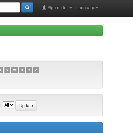
Sign on to:
Language
U
V
W
X
Y
Z
: