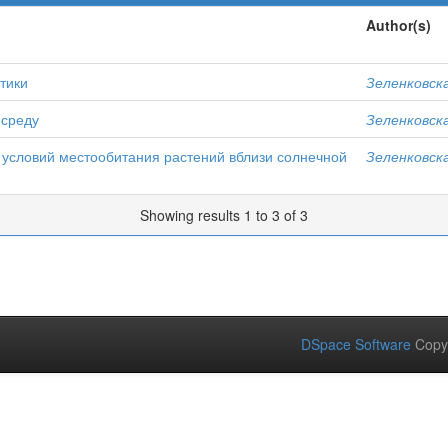
Author(s)
тики
Зеленковска
 среду
Зеленковска
 условий местообитания растений вблизи солнечной
Зеленковска
Showing results 1 to 3 of 3
DSpace Software
Copy