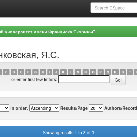
ый университет имени Франциска Скорины"
нковская, Я.С.
C
D
E
F
G
H
I
J
K
L
M
N
O
P
Q
R
S
T
or enter first few letters:
In order:
Results/Page
Authors/Record
Showing results 1 to 3 of 3