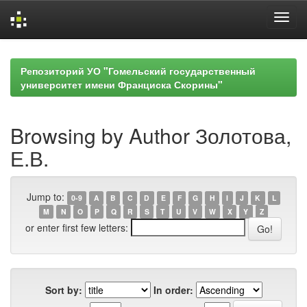
Skip
navigation
Репозиторий УО "Гомельский государственный
университет имени Франциска Скорины"
Browsing by Author Золотова,
Е.В.
Jump to:
0-9
A
B
C
D
E
F
G
H
I
J
K
L
M
N
O
P
Q
R
S
T
U
V
W
X
Y
Z
or enter first few letters:
Sort by:
In order: