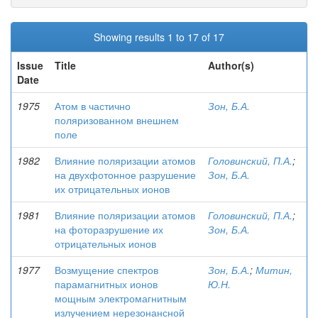
Showing results 1 to 17 of 17
Issue
Title
Author(s)
Date
1975
Атом в частично
Зон, Б.А.
поляризованном внешнем
поле
1982
Влияние поляризации атомов
Головинский, П.А.
;
на двухфотонное разрушение
Зон, Б.А.
их отрицательных ионов
1981
Влияние поляризации атомов
Головинский, П.А.
;
на фоторазрушение их
Зон, Б.А.
отрицательных ионов
1977
Возмущение спектров
Зон, Б.А.
;
Митин,
парамагнитных ионов
Ю.Н.
мощным электромагнитным
излучением нерезонансной