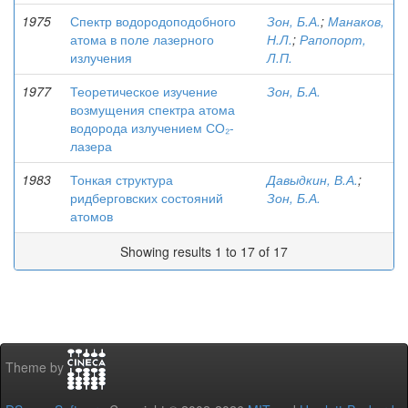
1975
Спектр водородоподобного
Зон, Б.А.
;
Манаков,
атома в поле лазерного
Н.Л.
;
Рапопорт,
излучения
Л.П.
1977
Теоретическое изучение
Зон, Б.А.
возмущения спектра атома
водорода излучением СО₂-
лазера
1983
Тонкая структура
Давыдкин, В.А.
;
ридберговских состояний
Зон, Б.А.
атомов
Showing results 1 to 17 of 17
Theme by