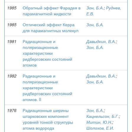
1985
Обратный эффект Фарадея в
Зон, Б.А.
;
Руднев,
парамагнитной жидкости
Е.В.
1985
Оптический эффект Керра
Зон, Б.А.
для парамагнитных молекул
1981
Радиационные и
Давыдкин, В.А.
;
поляризационные
Зон, Б.А.
характеристики
ридберговских состояний
атомов
1982
Радиационные и
Давыдкин, В.А.
;
поляризационные
Зон, Б.А.
характеристики
ридберговских состояний
атомов. II
1976
Радиационные ширины
Зон, Б.А.
;
штарковских компонент
Кацнельсон, Б.Г.
;
уровней тонкой структуры
Митин, Ю.Н.
;
атома водорода
Шолохов, Е.И.