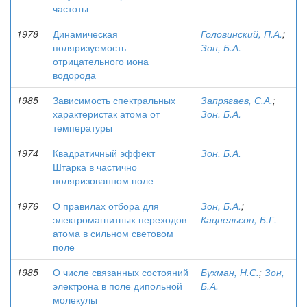
частоты
1978
Динамическая
Головинский, П.А.
;
поляризуемость
Зон, Б.А.
отрицательного иона
водорода
1985
Зависимость спектральных
Запрягаев, С.А.
;
характеристак атома от
Зон, Б.А.
температуры
1974
Квадратичный эффект
Зон, Б.А.
Штарка в частично
поляризованном поле
1976
О правилах отбора для
Зон, Б.А.
;
электромагнитных переходов
Кацнельсон, Б.Г.
атома в сильном световом
поле
1985
О числе связанных состояний
Бухман, Н.С.
;
Зон,
электрона в поле дипольной
Б.А.
молекулы