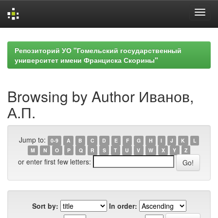
Skip
navigation
Репозиторий УО "Гомельский государственный
университет имени Франциска Скорины"
Browsing by Author Иванов,
А.П.
Jump to:
0-9
A
B
C
D
E
F
G
H
I
J
K
L
M
N
O
P
Q
R
S
T
U
V
W
X
Y
Z
or enter first few letters:
Sort by:
In order: