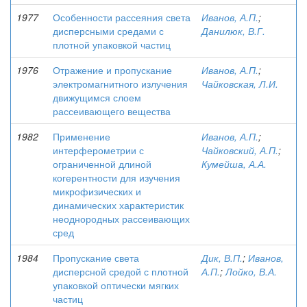
1977
Особенности рассеяния света
Иванов, А.П.
;
дисперсными средами с
Данилюк, В.Г.
плотной упаковкой частиц
1976
Отражение и пропускание
Иванов, А.П.
;
электромагнитного излучения
Чайковская, Л.И.
движущимся слоем
рассеивающего вещества
1982
Применение
Иванов, А.П.
;
интерферометрии с
Чайковский, А.П.
;
ограниченной длиной
Кумейша, А.А.
когерентности для изучения
микрофизических и
динамических характеристик
неоднородных рассеивающих
сред
1984
Пропускание света
Дик, В.П.
;
Иванов,
дисперсной средой с плотной
А.П.
;
Лойко, В.А.
упаковкой оптически мягких
частиц