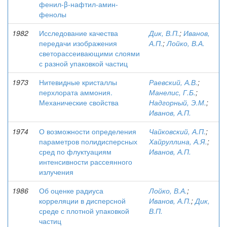
фенил-β-нафтил-амин-
фенолы
1982
Исследование качества
Дик, В.П.
;
Иванов,
передачи изображения
А.П.
;
Лойко, В.А.
светорассеивающими слоями
с разной упаковкой частиц
1973
Нитевидные кристаллы
Раевский, А.В.
;
перхлората аммония.
Манелис, Г.Б.
;
Механические свойства
Надгорный, Э.М.
;
Иванов, А.П.
1974
О возможности определения
Чайковский, А.П.
;
параметров полидисперсных
Хайруллина, А.Я.
;
сред по флуктуациям
Иванов, А.П.
интенсивности рассеянного
излучения
1986
Об оценке радиуса
Лойко, В.А.
;
корреляции в дисперсной
Иванов, А.П.
;
Дик,
среде с плотной упаковкой
В.П.
частиц