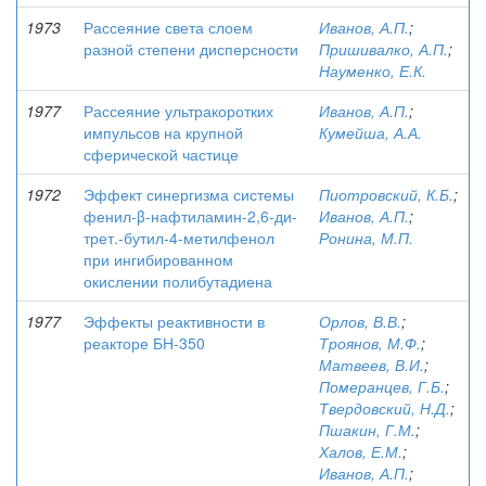
1973
Рассеяние света слоем
Иванов, А.П.
;
разной степени дисперсности
Пришивалко, А.П.
;
Науменко, Е.К.
1977
Рассеяние ультракоротких
Иванов, А.П.
;
импульсов на крупной
Кумейша, А.А.
сферической частице
1972
Эффект синергизма системы
Пиотровский, К.Б.
;
фенил-β-нафтиламин-2,6-ди-
Иванов, А.П.
;
трет.-бутил-4-метилфенол
Ронина, М.П.
при ингибированном
окислении полибутадиена
1977
Эффекты реактивности в
Орлов, В.В.
;
реакторе БН-350
Троянов, М.Ф.
;
Матвеев, В.И.
;
Померанцев, Г.Б.
;
Твердовский, Н.Д.
;
Пшакин, Г.М.
;
Халов, Е.М.
;
Иванов, А.П.
;