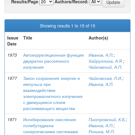
Results/Page
Authors/Record:
Showing results 1 to 15 of 15
Issue
Title
Author(s)
Date
1973
Автокорреляционная функция
Иванов, А.П.
;
двукратно рассеянного
Хайруллина, А.Я.
;
излучения
Чайковский, А.П.
1977
Закон сохранения энергии и
Чайковская, Л.И.
;
импульса при
Иванов, А.П.
взаимодействии
электромагнитного излучения
с движущимся слоем
рассеивающего вещества
1971
Ингибирование окисления
Пиотровский, К.Б.
;
полибутадиена
Иванов, А.П.
;
синергическими системами
Ронина, М.П.