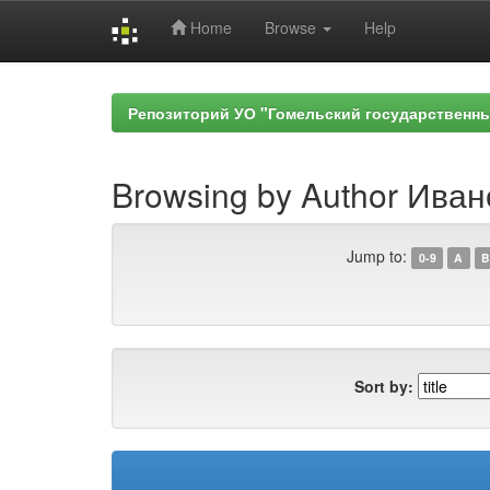
Home
Browse
Help
Skip
navigation
Репозиторий УО "Гомельский государственн
Browsing by Author Иван
Jump to:
0-9
A
B
Sort by: