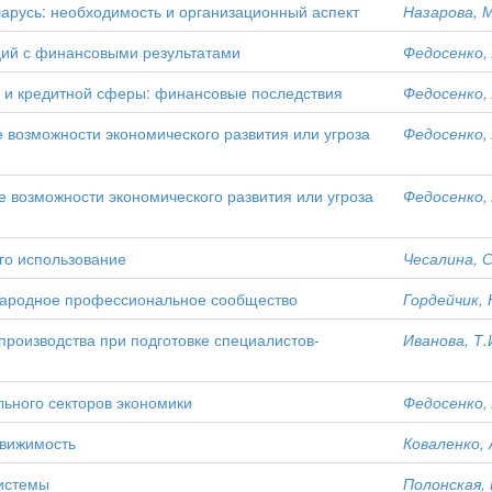
арусь: необходимость и организационный аспект
Назарова, М
ций с финансовыми результатами
Федосенко, 
и и кредитной сферы: финансовые последствия
Федосенко, 
 возможности экономического развития или угроза
Федосенко, 
 возможности экономического развития или угроза
Федосенко, 
го использование
Чесалина, С
ународное профессиональное сообщество
Гордейчик, 
производства при подготовке специалистов-
Иванова, Т.
льного секторов экономики
Федосенко, 
движимость
Коваленко, 
истемы
Полонская, 