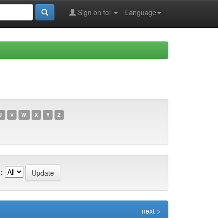
Sign on to:
Language
U
V
W
X
Y
Z
:
next >