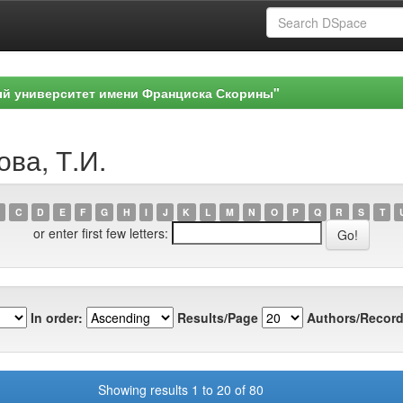
ый университет имени Франциска Скорины"
ова, Т.И.
C
D
E
F
G
H
I
J
K
L
M
N
O
P
Q
R
S
T
or enter first few letters:
In order:
Results/Page
Authors/Record
Showing results 1 to 20 of 80