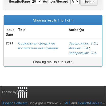
Results/Page
Authors/Record:
Showing results 1 to 1 of 1
Issue
Title
Author(s)
Date
2011
Социальная среда и ее
Задорожнюк, Т.О.
;
воспитательные функции
Иванюк, С.А.
;
Задорожнюк, С.А.
Showing results 1 to 1 of 1
Theme by
DSpace Software
Copyright © 2002-2026
MIT
and
Hewlett-Packard
-