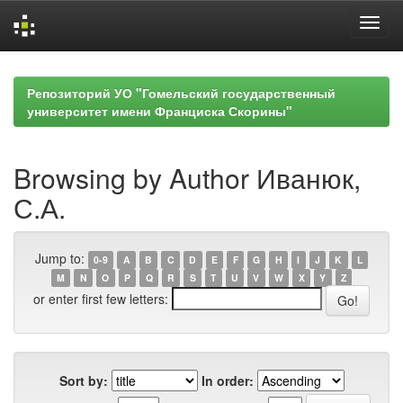
Skip
navigation
Репозиторий УО "Гомельский государственный
университет имени Франциска Скорины"
Browsing by Author Иванюк,
С.А.
Jump to:
0-9
A
B
C
D
E
F
G
H
I
J
K
L
M
N
O
P
Q
R
S
T
U
V
W
X
Y
Z
or enter first few letters:
Sort by:
In order: