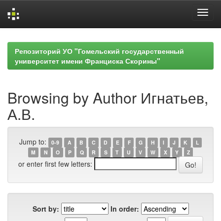
Skip
navigation
Репозиторий УО "Гомельский государственный
университет имени Франциска Скорины"
Browsing by Author Игнатьев,
А.В.
Jump to:
0-9
A
B
C
D
E
F
G
H
I
J
K
L
M
N
O
P
Q
R
S
T
U
V
W
X
Y
Z
or enter first few letters:
Sort by:
In order: