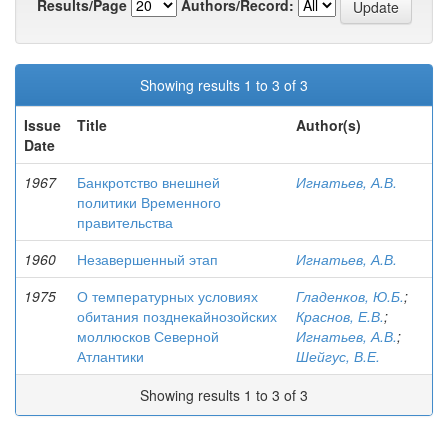
Results/Page
Authors/Record:
Showing results 1 to 3 of 3
Issue
Title
Author(s)
Date
1967
Банкротство внешней
Игнатьев, А.В.
политики Временного
правительства
1960
Незавершенный этап
Игнатьев, А.В.
1975
О температурных условиях
Гладенков, Ю.Б.
;
обитания позднекайнозойских
Краснов, Е.В.
;
моллюсков Северной
Игнатьев, А.В.
;
Атлантики
Шейгус, В.Е.
Showing results 1 to 3 of 3