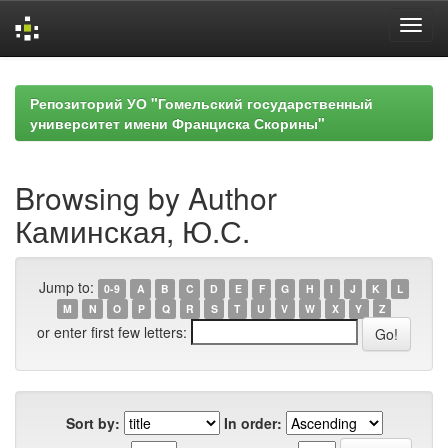
Skip
navigation
Репозиторий УО "Гомельский государственный
университет имени Франциска Скорины"
Browsing by Author
Каминская, Ю.С.
Jump to:
0-9
A
B
C
D
E
F
G
H
I
J
K
L
M
N
O
P
Q
R
S
T
U
V
W
X
Y
Z
or enter first few letters:
Sort by:
In order: