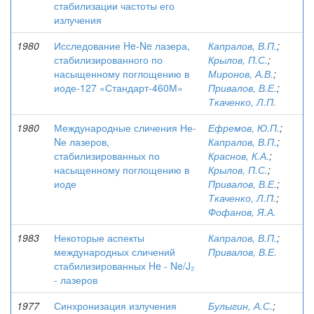
стабилизации частоты его
излучения
1980
Исследование He-Ne лазера,
Капралов, В.П.
;
стабилизированного по
Крылов, П.С.
;
насыщенному поглощению в
Миронов, А.В.
;
иоде-127 «Стандарт-460М»
Привалов, В.Е.
;
Ткаченко, Л.П.
1980
Международные сличения Не-
Ефремов, Ю.П.
;
Nе лазеров,
Капралов, В.П.
;
стабилизированных по
Краснов, К.А.
;
насыщенному поглощению в
Крылов, П.С.
;
иоде
Привалов, В.Е.
;
Ткаченко, Л.П.
;
Фофанов, Я.А.
1983
Некоторые аспекты
Капралов, В.П.
;
международных сличений
Привалов, В.Е.
стабилизированных He - Ne/J₂
- лазеров
1977
Синхронизация излучения
Булыгин, А.С.
;