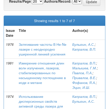
Results/Page
Authors/Record:
Showing results 1 to 7 of 7
Issue
Title
Author(s)
Date
1976
Затягивание частоты В Не-Nе
Булыгин, А.С.
;
лазере с неоднородно
Капралов, В.П.
уширенной линией усиления
1981
Измерение отношения длин
Капралов, В.П.
;
волн излучения, лазеров,
Малышев, Г.М.
;
стабилизированных по
Павлов, П.А.
;
насыщенному поглощению в
Привалов, В.Е.
;
иоде и метане
Фофанов, Я.А.
;
Эцин, И.Ш.
1974
Использование
Капралов, В.П.
;
дисперсионных свойств
Булыгин, А.С.
активной среды лазера для