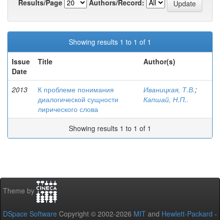
Results/Page
Authors/Record:
Showing results 1 to 1 of 1
Issue
Title
Author(s)
Date
2013
К проблеме понимания
Иваницкая, Т.В.
;
диалогической сущности
Капшай, Н.П..
лирического слова
Showing results 1 to 1 of 1
Theme by
DSpace Software
Copyright © 2002-2026
MIT
and
Hewlett-Packard
-