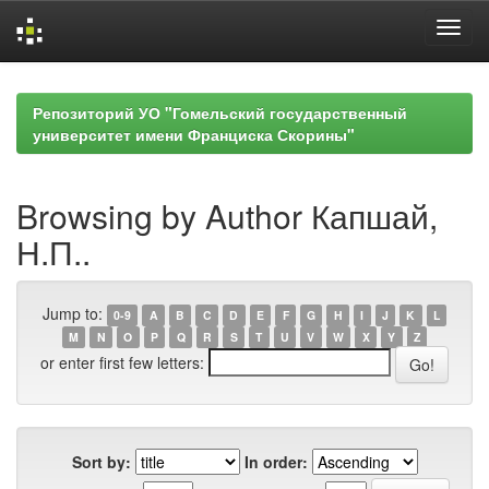
Skip
navigation
Репозиторий УО "Гомельский государственный
университет имени Франциска Скорины"
Browsing by Author Капшай,
Н.П..
Jump to:
0-9
A
B
C
D
E
F
G
H
I
J
K
L
M
N
O
P
Q
R
S
T
U
V
W
X
Y
Z
or enter first few letters:
Sort by:
In order: